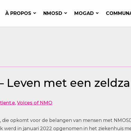
À PROPOS
NMOSD
MOGAD
COMMUN
s – Leven met een zeld
tient.e
,
Voices of NMO
on, die opkomt voor de belangen van mensen met NMOS
k werd in januari 2022 opgenomen in het ziekenhuis m