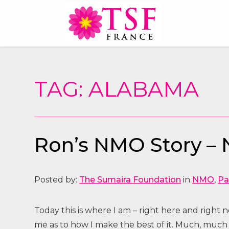
TAG: ALABAMA
Ron’s NMO Story –
Posted by:
The Sumaira Foundation
in
NMO
,
Pa
Today this is where I am – right here and right
me as to how I make the best of it. Much, much 