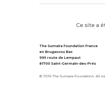
Ce site a 
The Sumaira Foundation France
en Brugassou Bas
995 route de Lempaut
81700 Saint-Germain-des-Prés
© 2026 The Sumaira Foundation. All rig
Website design by Glacial Multimedia, 
Accessibility Statement
|
Privacy Polic
Si vous utilisez un lecteur d'écran et r