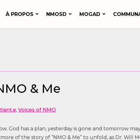
À PROPOS
NMOSD
MOGAD
COMMUN
 NMO & Me
tient.e
,
Voices of NMO
 now. God has a plan, yesterday is gone and tomorrow may 
more of the story of “NMO & Me” to unfold, as Dr. Will M