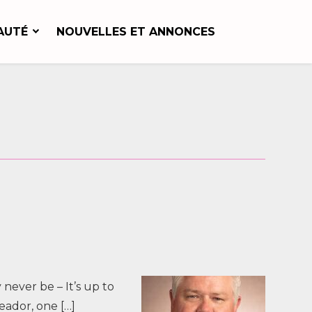
AUTÉ
NOUVELLES ET ANNONCES
never be – It’s up to
eador, one […]