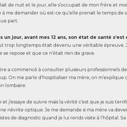
llait de nuit et le jour, elle s’occupait de mon frère et moi.
à me demander où est-ce qu’elle prenait le temps de se r
ue part.
is un jour, avant mes 12 ans, son état de santé s’est
t trop longtemps était devenu une véritable épreuve. Je
e se repose et que ce n’était rien de grave.
re a commencé à consulter plusieurs professionnels de
up. On me parle d’hospitaliser ma mère, on m’explique c
on lombaire.
t j’essaye de suivre mais la vérité c’est que je suis ter
e névrite optique. Je me demande si ma mère va devenir
es de diagnostic quand je lui rends visite à l’hôpital. S