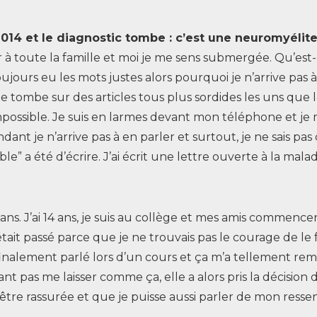
en 2014 et le diagnostic tombe : c’est une neuromyélit
r à toute la famille et moi je me sens submergée. Qu’est
ujours eu les mots justes alors pourquoi je n’arrive pas à
je tombe sur des articles tous plus sordides les uns que le
-impossible. Je suis en larmes devant mon téléphone et j
dant je n’arrive pas à en parler et surtout, je ne sais
e” a été d’écrire. J’ai écrit une lettre ouverte à la mala
ns. J’ai 14 ans, je suis au collège et mes amis commence
’était passé parce que je ne trouvais pas le courage de le
 finalement parlé lors d’un cours et ça m’a tellement re
nt pas me laisser comme ça, elle a alors pris la décisio
être rassurée et que je puisse aussi parler de mon ressen